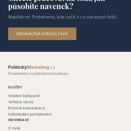
působíte navenek?
Napište mi. Probereme, kde začít a co má smysl řešit.
NEZÁVAZNÁ KONZULTACE
Politický
Marketing
.cz
Poradenství v politické komunikaci
SLUŽBY
Volební kampaně
Veřejný obraz
Krizová komunikace
Individuální poradenství
INFORMACE
O mně