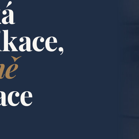
ká
kace,
ně
ace