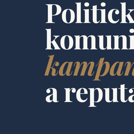
Politic
komuni
kampa
a reput